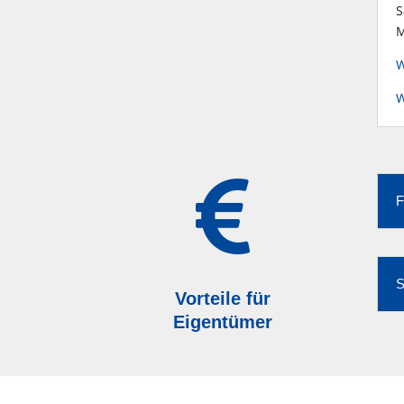
S
M
W
W

F
S
Vorteile für
Eigentümer