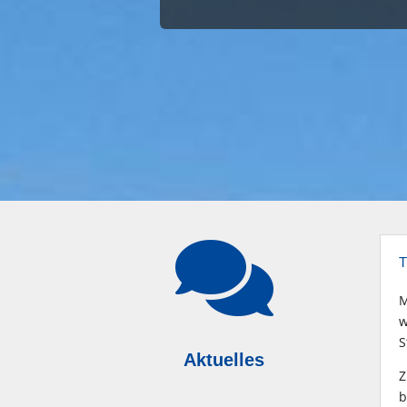

T
M
w
S
Aktuelles
Z
b